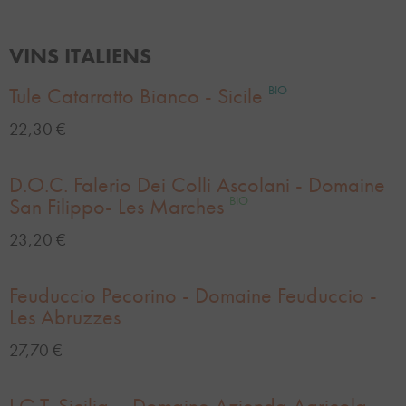
VINS ITALIENS
Tule Catarratto Bianco - Sicile
BIO
22,30 €
D.O.C. Falerio Dei Colli Ascolani - Domaine
San Filippo- Les Marches
BIO
23,20 €
Feuduccio Pecorino - Domaine Feuduccio -
Les Abruzzes
27,70 €
I.G.T. Sicilia – Domaine Azienda Agricola