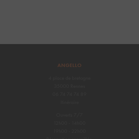
ANGELLO
4 place de bretagne
35000 Rennes
06 74 74 74 89
Itinéraire
Ouverts 7/7
12h00 - 14h00
19h00 - 22h00