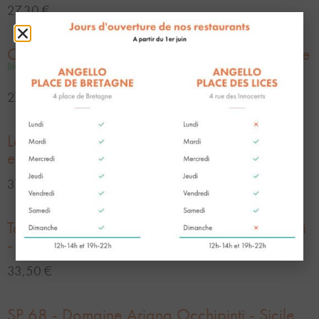
27,30 €
Chianti - Domaine Luggiano VINCI - Toscane
BIO
27,30 €
La Matota - Barbera d'Asti- Domaine Radici
e Filari - Piemont
BIO
31,10 €
Taï Rosso Calbin - Domaine Alessandro Pialli
- Vénétie
VEGAN
33,50 €
SP 68 - Domaine Ariana Occhipinti - Sicile