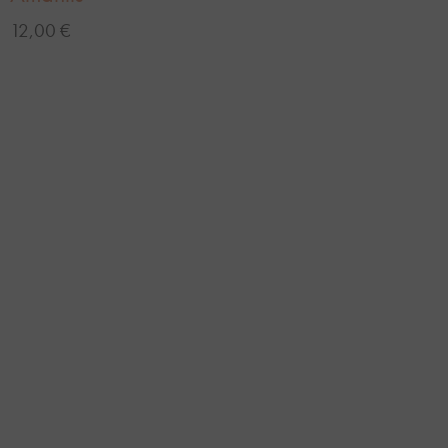
12,00 €
DÉCOUVREZ LA CARTE
Pizzas et spécialités italiennes