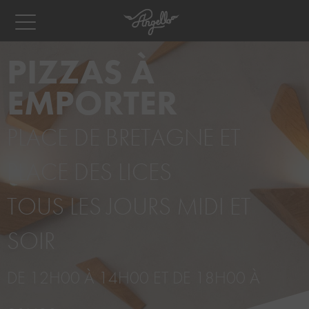
PIZZAS À
EMPORTER
PLACE DE BRETAGNE ET
PLACE DES LICES
TOUS LES JOURS MIDI ET
SOIR
DE 12H00 À 14H00 ET DE 18H00 À