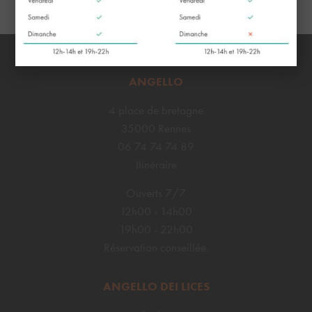
ANGELLO
4 place de bretagne
35000 Rennes
06 74 74 74 89
Itinéraire
Ouverts 7/7
12h00 - 14h00
19h00 - 22h00
Réservation conseillée.
ANGELLO DEI LICES