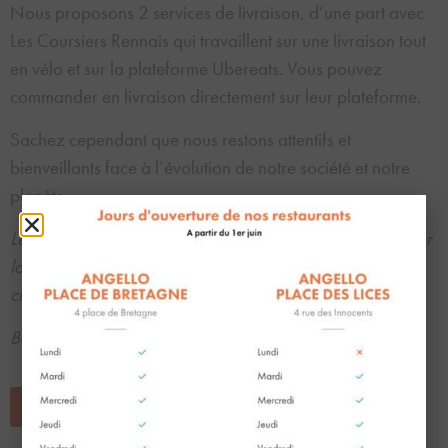
Nous proposons 2 services de livraison, d’une part avec
Les Coursiers Rennais qui travaillent sur une livraison tout
en vélo et sur la plateforme Ubereats. Vous pouvez
commander en livraison directement sur leur plateforme.
Sachez cependant que nous restons attentifs et
bienveillants face à l’évolution de notre société et notre
planète.
Les conseils du chef pour réchauffer vos pizzas : prioriser
la poêle à feu moyen pour permettre de garder le
croustillant de votre pizza sans qu’elle soit trop cuite.
Bonne dégustation
Commandez en ligne