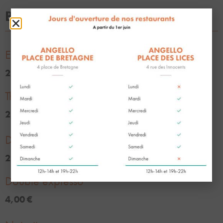
BOISSONS CHAUDES
Expresso ou café rallongé
2,10 €
Thé ou infusion Lindfield
2,90 €
Décaféiné ou décaféïné rallongé
2,20 €
Double expresso
4,00 €