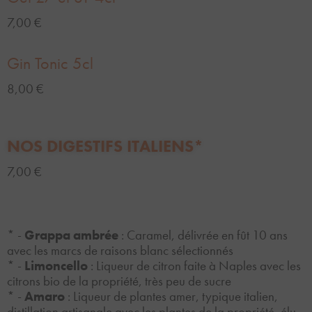
7,00 €
Gin Tonic 5cl
8,00 €
NOS DIGESTIFS ITALIENS*
7,00 €
* -
Grappa ambrée
: Caramel, délivrée en fût 10 ans
avec les marcs de raisons blanc sélectionnés
* -
Limoncello
: Liqueur de citron faite à Naples avec les
citrons bio de la propriété, très peu de sucre
* -
Amaro
: Liqueur de plantes amer, typique italien,
distillation artisanale avec les plantes de la propriété, élu