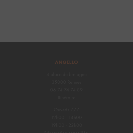
ANGELLO
4 place de bretagne
35000 Rennes
06 74 74 74 89
Itinéraire
Ouverts 7/7
12h00 - 14h00
19h00 - 22h00
Réservation conseillée.